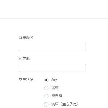
駐車場名
所在地
空き状況
Any
満車
空き有
満車（空き予定）