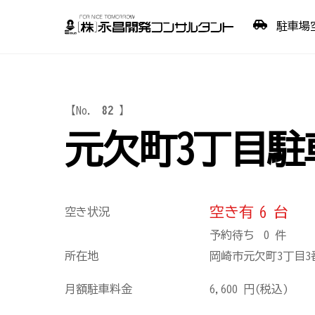
Skip
駐車場
to
content
【No.
82
】
元欠町3丁目駐
空き有
6
台
空き状況
予約待ち
0
件
所在地
岡崎市元欠町3丁目3
月額駐車料金
6,600
円(税込)